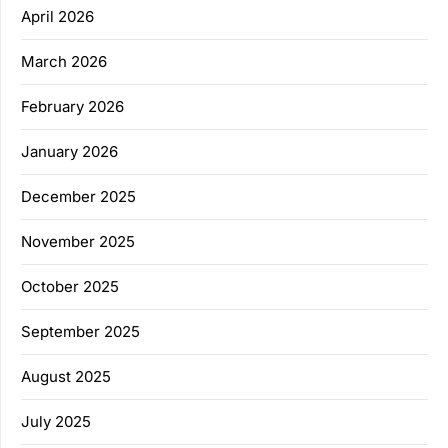
April 2026
March 2026
February 2026
January 2026
December 2025
November 2025
October 2025
September 2025
August 2025
July 2025