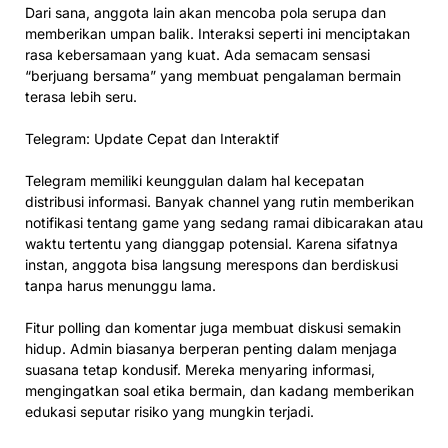
Dari sana, anggota lain akan mencoba pola serupa dan
memberikan umpan balik. Interaksi seperti ini menciptakan
rasa kebersamaan yang kuat. Ada semacam sensasi
“berjuang bersama” yang membuat pengalaman bermain
terasa lebih seru.
Telegram: Update Cepat dan Interaktif
Telegram memiliki keunggulan dalam hal kecepatan
distribusi informasi. Banyak channel yang rutin memberikan
notifikasi tentang game yang sedang ramai dibicarakan atau
waktu tertentu yang dianggap potensial. Karena sifatnya
instan, anggota bisa langsung merespons dan berdiskusi
tanpa harus menunggu lama.
Fitur polling dan komentar juga membuat diskusi semakin
hidup. Admin biasanya berperan penting dalam menjaga
suasana tetap kondusif. Mereka menyaring informasi,
mengingatkan soal etika bermain, dan kadang memberikan
edukasi seputar risiko yang mungkin terjadi.