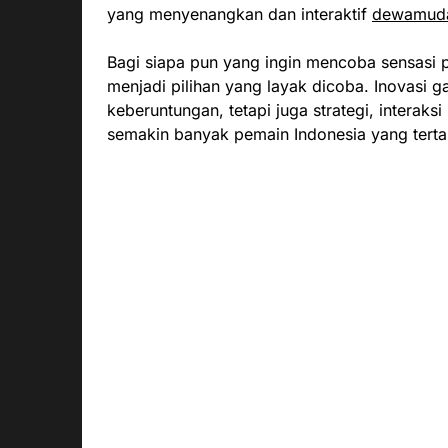
yang menyenangkan dan interaktif
dewamud
Bagi siapa pun yang ingin mencoba sensasi 
menjadi pilihan yang layak dicoba. Inovasi
keberuntungan, tetapi juga strategi, interaksi
semakin banyak pemain Indonesia yang tertarik