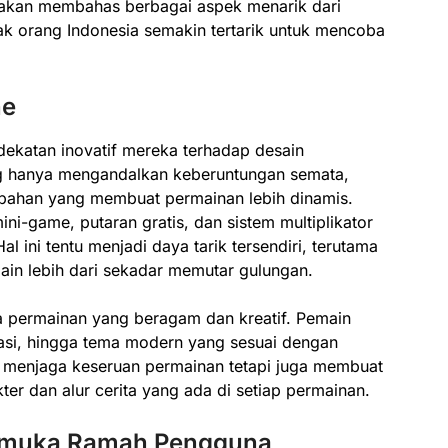
i akan membahas berbagai aspek menarik dari
 orang Indonesia semakin tertarik untuk mencoba
ne
ekatan inovatif mereka terhadap desain
yang hanya mengandalkan keberuntungan semata,
ambahan yang membuat permainan lebih dinamis.
i-game, putaran gratis, dan sistem multiplikator
ini tentu menjadi daya tarik tersendiri, terutama
in lebih dari sekadar memutar gulungan.
a permainan yang beragam dan kreatif. Pemain
tasi, hingga tema modern yang sesuai dengan
ya menjaga keseruan permainan tetapi juga membuat
er dan alur cerita yang ada di setiap permainan.
rmuka Ramah Pengguna