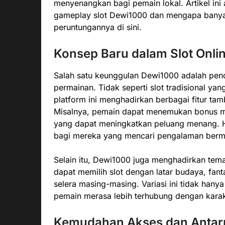
menyenangkan bagi pemain lokal. Artikel in
gameplay slot Dewi1000 dan mengapa banyak
peruntungannya di sini.
Konsep Baru dalam Slot Onli
Salah satu keunggulan Dewi1000 adalah pend
permainan. Tidak seperti slot tradisional 
platform ini menghadirkan berbagai fitur t
Misalnya, pemain dapat menemukan bonus min
yang dapat meningkatkan peluang menang. Hal 
bagi mereka yang mencari pengalaman berma
Selain itu, Dewi1000 juga menghadirkan tem
dapat memilih slot dengan latar budaya, fan
selera masing-masing. Variasi ini tidak han
pemain merasa lebih terhubung dengan karakt
Kemudahan Akses dan Anta