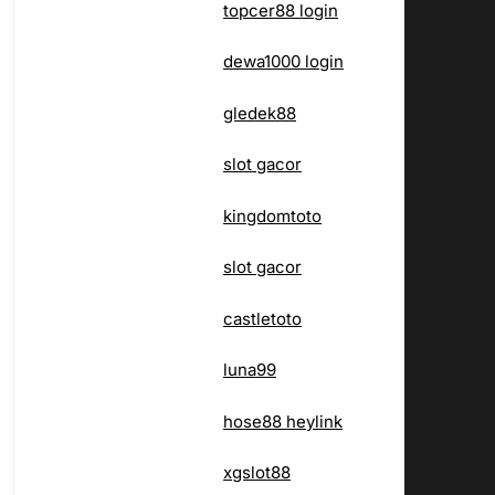
topcer88 login
dewa1000 login
gledek88
slot gacor
kingdomtoto
slot gacor
castletoto
luna99
hose88 heylink
xgslot88