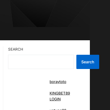
SEARCH
Search
boraytoto
KINGBET89
LOGIN