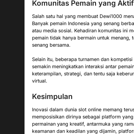
Komunitas Pemain yang Aktif
Salah satu hal yang membuat Dewi1000 mena
Banyak pemain Indonesia yang senang berbagi
atau media sosial. Kehadiran komunitas ini
pemain tidak hanya bermain untuk menang, te
senang bersama.
Selain itu, beberapa turnamen dan kompetisi
semakin meningkatkan interaksi antar pemai
keterampilan, strategi, dan tentu saja kebe
virtual.
Kesimpulan
Inovasi dalam dunia slot online memang ter
memposisikan dirinya sebagai platform yan
permainan yang kreatif, antarmuka yang ra
keamanan dan keadilan yang dijamin, platf