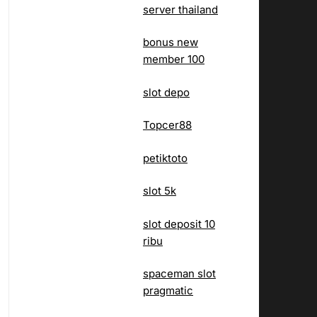
server thailand
bonus new
member 100
slot depo
Topcer88
petiktoto
slot 5k
slot deposit 10
ribu
spaceman slot
pragmatic