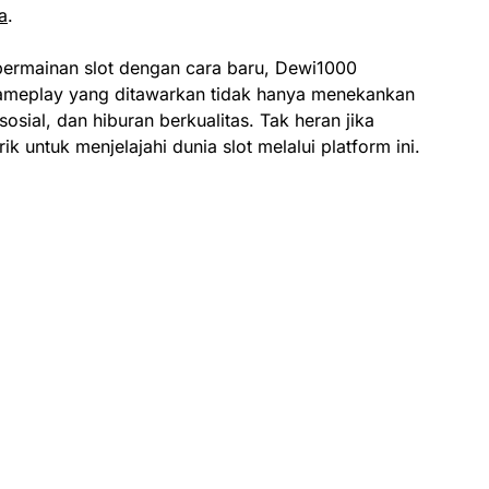
a
.
permainan slot dengan cara baru, Dewi1000
 gameplay yang ditawarkan tidak hanya menekankan
 sosial, dan hiburan berkualitas. Tak heran jika
 untuk menjelajahi dunia slot melalui platform ini.