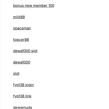
bonus new member 100
mijit88
spaceman
topcer88
dewa1000 slot
dewa1000
slot
fyp138 login
fyp138 link
dewamuda