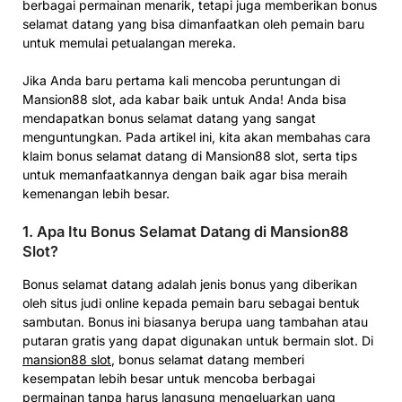
berbagai permainan menarik, tetapi juga memberikan bonus
selamat datang yang bisa dimanfaatkan oleh pemain baru
untuk memulai petualangan mereka.
Jika Anda baru pertama kali mencoba peruntungan di
Mansion88 slot, ada kabar baik untuk Anda! Anda bisa
mendapatkan bonus selamat datang yang sangat
menguntungkan. Pada artikel ini, kita akan membahas cara
klaim bonus selamat datang di Mansion88 slot, serta tips
untuk memanfaatkannya dengan baik agar bisa meraih
kemenangan lebih besar.
1. Apa Itu Bonus Selamat Datang di Mansion88
Slot?
Bonus selamat datang adalah jenis bonus yang diberikan
oleh situs judi online kepada pemain baru sebagai bentuk
sambutan. Bonus ini biasanya berupa uang tambahan atau
putaran gratis yang dapat digunakan untuk bermain slot. Di
mansion88 slot
, bonus selamat datang memberi
kesempatan lebih besar untuk mencoba berbagai
permainan tanpa harus langsung mengeluarkan uang