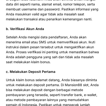
data diri seperti nama, alamat email, nomor telepon, serta
membuat username dan password. Pastikan informasi yang
Anda masukkan valid agar tidak ada masalah saat
melakukan transaksi atau penarikan kemenangan nanti.
b. Verifikasi Akun Anda
Setelah Anda mengisi data pendaftaran, Anda akan
menerima email atau SMS untuk memverifikasi akun. Ikuti
instruksi dalam pesan tersebut untuk mengaktifkan akun
Anda. Proses verifikasi ini penting untuk memastikan bahwa
Anda adalah pengguna yang sah dan tidak ada masalah
saat melakukan klaim bonus.
c. Melakukan Deposit Pertama
Untuk klaim bonus selamat datang, Anda biasanya diminta
untuk melakukan deposit pertama. Di Mansion88 slot, Anda
bisa melakukan deposit dengan berbagai metode
pembayaran yang tersedia, seperti transfer bank, e-wallet,
atau metode pembayaran lainnya yang memudahkan
pemain di Indonesia. Pastikan untuk mengecek jumlah