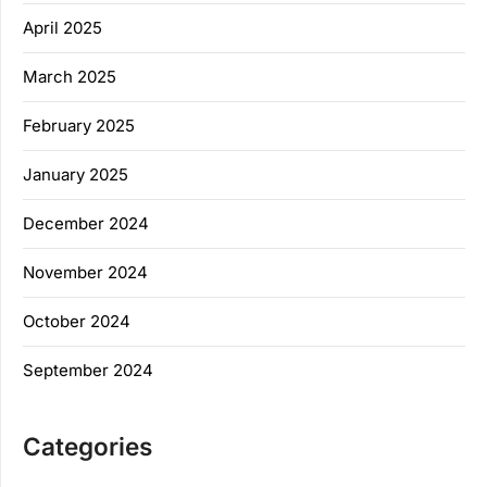
April 2025
March 2025
February 2025
January 2025
December 2024
November 2024
October 2024
September 2024
Categories