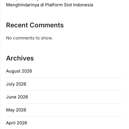
Menghindarinya di Platform Slot Indonesia
Recent Comments
No comments to show.
Archives
August 2026
July 2026
June 2026
May 2026
April 2026