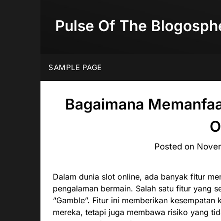
Skip
to
Pulse Of The Blogosph
content
SAMPLE PAGE
Bagaimana Memanfaatk
O
Posted on
Novem
Dalam dunia slot online, ada banyak fitur m
pengalaman bermain. Salah satu fitur yang se
“Gamble”. Fitur ini memberikan kesempata
mereka, tetapi juga membawa risiko yang tid