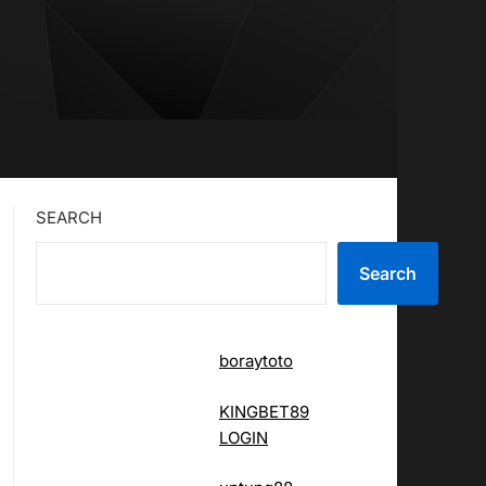
SEARCH
Search
boraytoto
KINGBET89
LOGIN