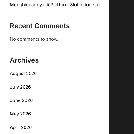
Menghindarinya di Platform Slot Indonesia
Recent Comments
No comments to show.
Archives
August 2026
July 2026
June 2026
May 2026
April 2026