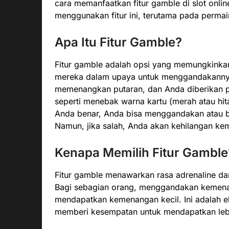
cara memanfaatkan fitur gamble di slot onlin
menggunakan fitur ini, terutama pada permain
Apa Itu Fitur Gamble?
Fitur gamble adalah opsi yang memungkink
mereka dalam upaya untuk menggandakannya. 
memenangkan putaran, dan Anda diberikan pi
seperti menebak warna kartu (merah atau hitam
Anda benar, Anda bisa menggandakan atau 
Namun, jika salah, Anda akan kehilangan ke
Kenapa Memilih Fitur Gamble
Fitur gamble menawarkan rasa adrenaline d
Bagi sebagian orang, menggandakan kemena
mendapatkan kemenangan kecil. Ini adalah 
memberi kesempatan untuk mendapatkan lebi