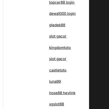
topcer88 login
dewa1000 login
gledek88
slot gacor
kingdomtoto
slot gacor
castletoto
luna99
hose88 heylink
xgslot88