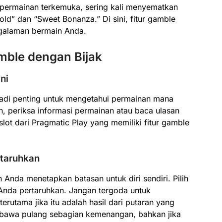
a permainan terkemuka, sering kali menyematkan
Gold” dan “Sweet Bonanza.” Di sini, fitur gamble
ngalaman bermain Anda.
mble dengan Bijak
ni
jadi penting untuk mengetahui permainan mana
in, periksa informasi permainan atau baca ulasan
slot dari Pragmatic Play yang memiliki fitur gamble
taruhkan
Anda menetapkan batasan untuk diri sendiri. Pilih
Anda pertaruhkan. Jangan tergoda untuk
utama jika itu adalah hasil dari putaran yang
mbawa pulang sebagian kemenangan, bahkan jika