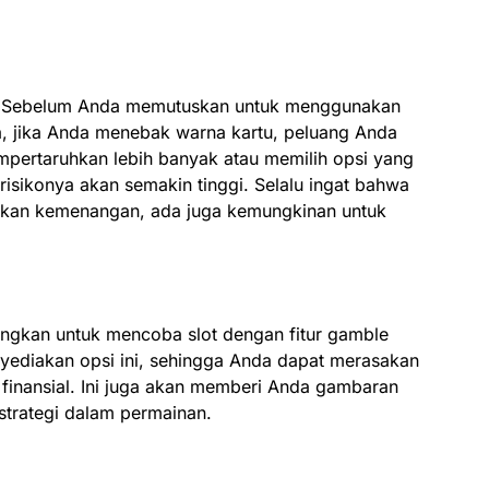
gi. Sebelum Anda memutuskan untuk menggunakan
ya, jika Anda menebak warna kartu, peluang Anda
pertaruhkan lebih banyak atau memilih opsi yang
 risikonya akan semakin tinggi. Selalu ingat bahwa
kan kemenangan, ada juga kemungkinan untuk
gkan untuk mencoba slot dengan fitur gamble
yediakan opsi ini, sehingga Anda dapat merasakan
o finansial. Ini juga akan memberi Anda gambaran
trategi dalam permainan.